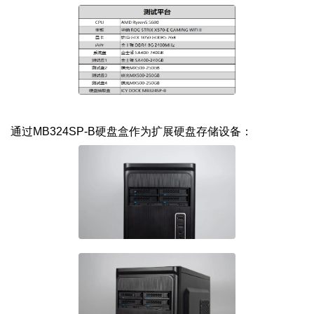
通过MB324SP-B硬盘盒作为扩展硬盘存储设备：